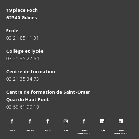
19 place Foch
62340 Guînes
Ecole
03 21 85 11 31
Collège et lycée
03 21 35 22 64
Centre de formation
03 21 35 34 73
Centre de formation de Saint-Omer
Quai du Haut Pont
03 59 61 90 10
ÉCOLE
COLLÈGE
LYCÉE
LYCÉE
CENTRE
LYCÉE
CENTRE
DE FORMATION
DE FORMATION