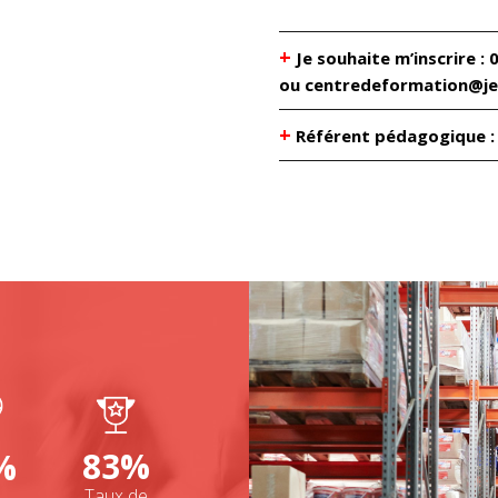
+
Je souhaite m’inscrire : 
ou centredeformation@je
+
Référent pédagogique 
83%
%
Taux de