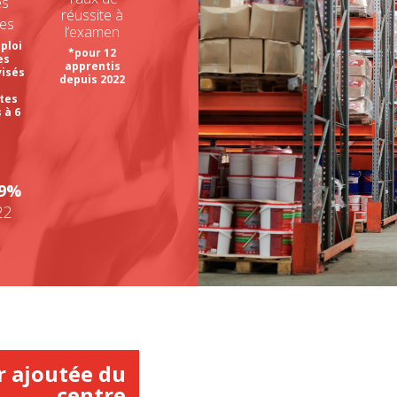
es
réussite à
ves
l’examen
ploi
*pour 12
es
apprentis
visés
depuis 2022
%
tes
 à 6
s
19%
22
r ajoutée du
centre