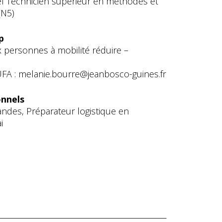
nel Technicien supérieur en méthodes et
(N5)
p
 personnes à mobilité réduire –
UFA : melanie.bourre@jeanbosco-guines.fr
nnels
des, Préparateur logistique en
i