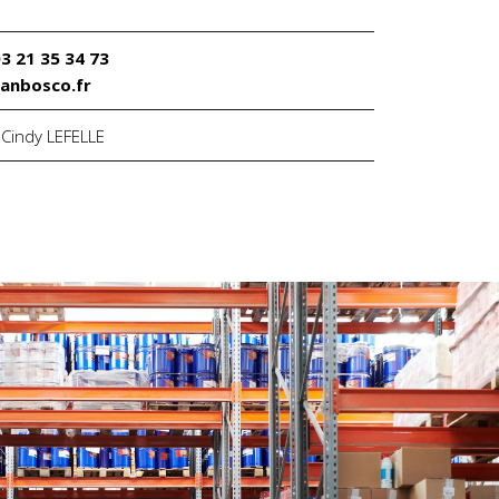
03 21 35 34 73
anbosco.fr
:
Cindy LEFELLE