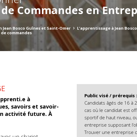
 de Commandes en Entre
n Jean Bosco Guînes et Saint-Omer
L’apprentissage à Jean Bosco
ur de commandes
GE
Public visé / prérequis 
apprenti.e à
Candidats âgés de 16 à 2
es, savoirs et savoir-
cas où le candidat est of
n activité future. À
sportif de haut niveau, o
entreprise supposant l’o
Trouver une entreprise d
avec un chariot