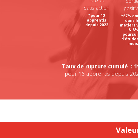
Taux de
Sorti
satisfaction
positi
*pour 12
*67% em
apprentis
dans l
depuis 2022
métiers 
& 8
poursui
d’études
moi
Taux de rupture cumulé : 
pour 16 apprentis depuis 20
Valeu