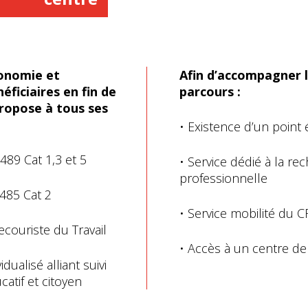
tonomie et
Afin d’accompagner l
éficiaires en fin de
parcours :
propose à tous ses
• Existence d’un point 
489 Cat 1,3 et 5
• Service dédié à la rec
professionnelle
485 Cat 2
• Service mobilité du 
couriste du Travail
• Accès à un centre d
ualisé alliant suivi
atif et citoyen