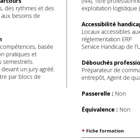
parcours
(N4), Titre profession
, des rythmes et des
exploitation logistique 
 aux besoins de
Accessibilité handica
Locaux accessibles aux
n
réglementation ERP
s compétences, basée
Service Handicap de l’
on pratiques et
s semestriels.
Débouchés professio
e devant un jury agréé.
Préparateur de comman
titre par blocs de
entrepôt, Agent de qua
Passerelle :
Non
Équivalence :
Non
+
Fiche formation