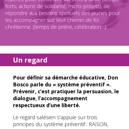
forts, actions de solidarité, micro-projets), de
répondre aux besoins spirituels des jeunes pour
les accompagner sur leur chemin de foi
chrétienne. (temps de prière, célébration…)
Un regard
Pour définir sa démarche éducative, Don
Bosco parle du « système préventif ».
Prévenir, c’est pratiquer la persuasion, le
dialogue, l’accompagnement
respectueux d’une liberté.
Le regard salésien s’appuie sur trois
principes du système préventif : RAISON,