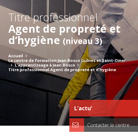
Titre professionnel
Agent de propreté et
d’hygiène
(niveau 3)
Accueil
Le centre de formation Jean Bosco Guînes et Saint-Omer
L’apprentissage à Jean Bosco
Titre professionnel Agent de propreté et d’hygiène
L’actu’
Contacter le centre