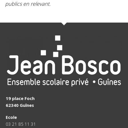
publics en relevant.
19 place Foch
62340 Guînes
Ecole
03 21 85 11 31