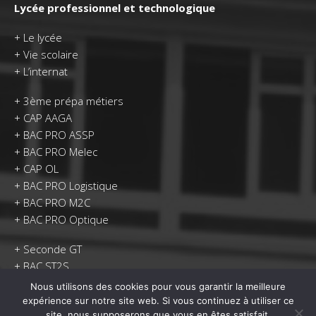
Lycée professionnel et technologique
+
Le lycée
+
Vie scolaire
+
L’internat
+
3ème prépa métiers
+
CAP AAGA
+
BAC PRO ASSP
+
BAC PRO Melec
+
CAP OL
+
BAC PRO Logistique
+
BAC PRO M2C
+
BAC PRO Optique
+
Seconde GT
+
BAC ST2S
Nous utilisons des cookies pour vous garantir la meilleure
+
Le dispositif Ulis Lycée
expérience sur notre site web. Si vous continuez à utiliser ce
site, nous supposerons que vous en êtes satisfait.