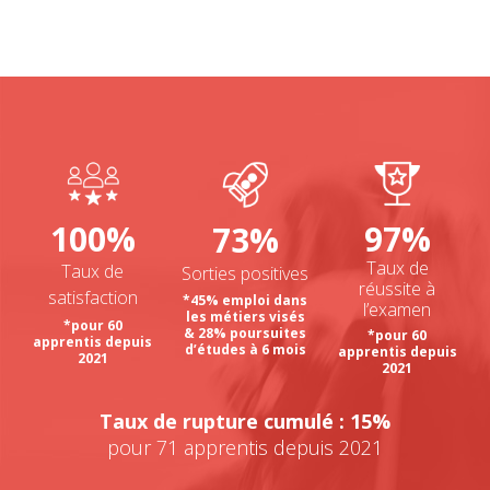
100%
97%
73%
Taux de
Taux de
Sorties positives
réussite à
satisfaction
*45% emploi dans
l’examen
les métiers visés
*pour 60
& 28% poursuites
*pour 60
apprentis depuis
d’études à 6 mois
apprentis depuis
2021
2021
Taux de rupture cumulé : 15%
pour 71 apprentis depuis 2021