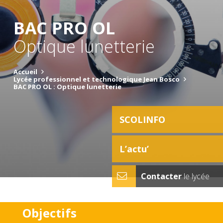
BAC PRO OL
Optique lunetterie
Accueil
Lycée professionnel et technologique Jean Bosco
BAC PRO OL : Optique lunetterie
SCOLINFO
L’actu’
Contacter
le lycée
Objectifs