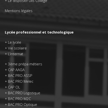
+ Le dispositif Ulis Collège
Mentions légales
Lycée professionnel et technologique
+
Le lycée
+
Vie scolaire
+
L’internat
+
3ème prépa métiers
+
CAP AAGA
+
BAC PRO ASSP
+
BAC PRO Melec
+
CAP OL
+
BAC PRO Logistique
+
BAC PRO M2C
+
BAC PRO Optique