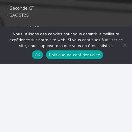
+
Seconde GT
+
BAC ST2S
+
Le dispositif Ulis Lycée
Nous utilisons des cookies pour vous garantir la meilleure
expérience sur notre site web. Si vous continuez à utiliser ce
site, nous supposerons que vous en êtes satisfait.
Centre formation continue et apprentissage
OK
Politique de confidentialité
+
Le centre de formation
+
L’apprentissage à Guînes
–
Titre professionnel Agent de propreté et d’hygiène
–
CAP Accompagnant éducatif de la petite enfance
–
Titre professionnel Intervenant éducatif de la petite
enfance
–
Titre professionnel Technicien supérieur en méthodes &
exploitation logistique
–
Titre professionnel Préparateur de commandes en