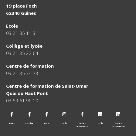
19 place Foch
62340 Guînes
Ecole
03 21 85 11 31
Collège et lycée
03 21 35 22 64
Centre de formation
03 21 35 34 73
Centre de formation de Saint-Omer
Quai du Haut Pont
03 59 61 90 10
ÉCOLE
COLLÈGE
LYCÉE
LYCÉE
CENTRE
LYCÉE
CENTRE
DE FORMATION
DE FORMATION