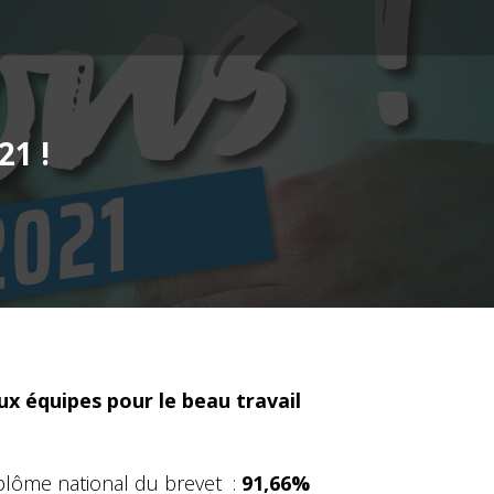
21 !
ux équipes pour le beau travail
plôme national du brevet :
91,66%