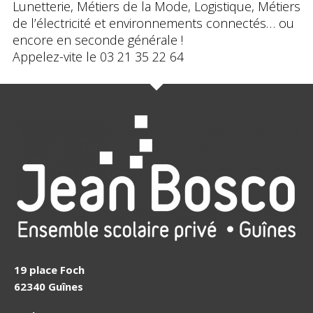
Lunetterie
,
Métiers de la Mode
,
Logistique
,
Métiers
de l’électricité et environnements connectés
… ou
encore en
seconde générale
!
Appelez-vite le 03 21 35 22 64
19 place Foch
62340 Guînes