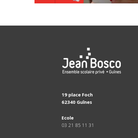
19 place Foch
62340 Guînes
Ecole
03 21 85 11 31