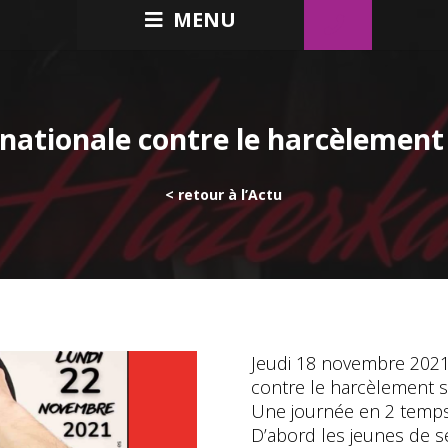
MENU
nationale contre le harcèlement
< retour à l’Actu
Jeudi 18 novembre 2021,
contre le harcèlement sc
Une journée en 2 temp
D’abord les jeunes de 