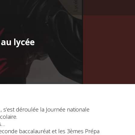
 au lycée
 s’est déroulée la Journée nationale
olaire.
s…
seconde baccalauréat et les 3èmes Prépa