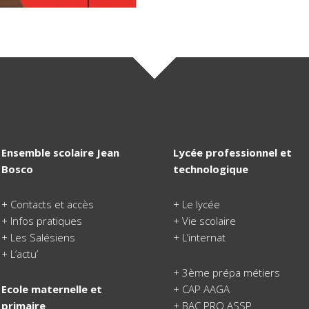
Ensemble scolaire Jean
Lycée professionnel et
Bosco
technologique
+
Contacts et accès
+
Le lycée
+
Infos pratiques
+
Vie scolaire
+
Les Salésiens
+
L’internat
+
L’actu’
+
3ème prépa métiers
Ecole maternelle et
+
CAP AAGA
primaire
+
BAC PRO ASSP