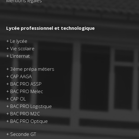
Mentions légales
Lycée professionnel et technologique
+
Le lycée
+
Vie scolaire
+
L’internat
+
3ème prépa métiers
+
CAP AAGA
+
BAC PRO ASSP
+
BAC PRO Melec
+
CAP OL
+
BAC PRO Logistique
+
BAC PRO M2C
+
BAC PRO Optique
+
Seconde GT