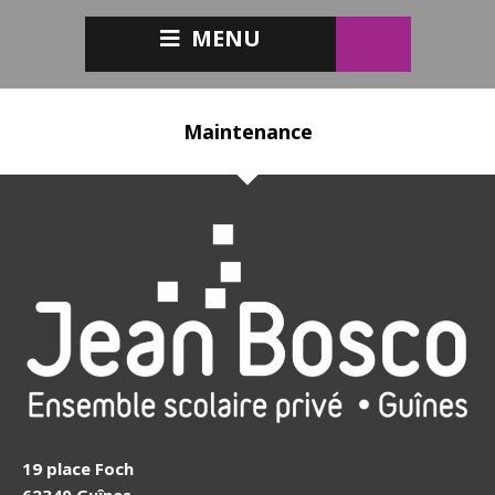
MENU
Maintenance
19 place Foch
62340 Guînes