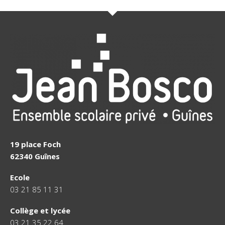
19 place Foch
62340 Guînes
Ecole
03 21 85 11 31
Collège et lycée
03 21 35 22 64