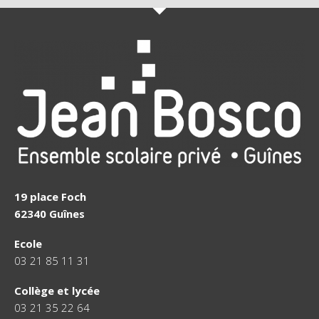
19 place Foch
62340 Guînes
Ecole
03 21 85 11 31
Collège et lycée
03 21 35 22 64