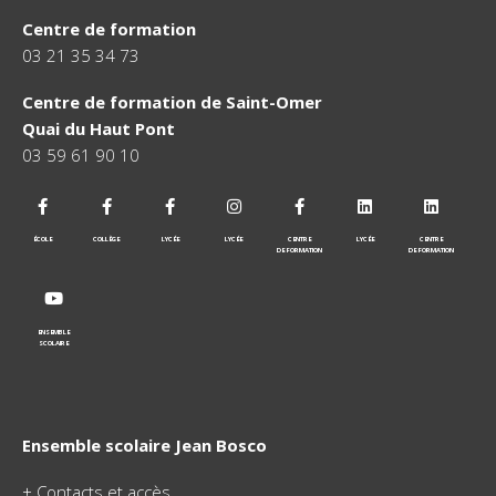
Centre de formation
03 21 35 34 73
Centre de formation de Saint-Omer
Quai du Haut Pont
03 59 61 90 10
ÉCOLE
COLLÈGE
LYCÉE
LYCÉE
CENTRE
LYCÉE
CENTRE
DE FORMATION
DE FORMATION
ENSEMBLE
SCOLAIRE
Ensemble scolaire Jean Bosco
+
Contacts et accès