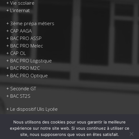
+
Vie scolaire
+
L’internat
+
3ème prépa métiers
+
CAP AAGA
+
BAC PRO ASSP
+
BAC PRO Melec
+
CAP OL
+
BAC PRO Logistique
+
BAC PRO M2C
+
BAC PRO Optique
+
Seconde GT
+
BAC ST2S
+
Le dispositif Ulis Lycée
Nous utilisons des cookies pour vous garantir la meilleure
expérience sur notre site web. Si vous continuez à utiliser ce
site, nous supposerons que vous en êtes satisfait.
Centre formation continue et apprentissage